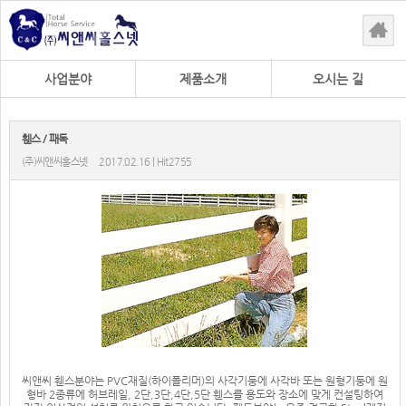
사업분야
제품소개
오시는 길
휀스 / 패독
(주)씨앤씨홀스넷
2017.02.16 | Hit2755
씨앤씨 휀스분야는 PVC재질(하이폴리머)의 사각기둥에 사각바 또는 원형기둥에 원
형바 2종류에 허브레일, 2단,3단,4단,5단 휀스를 용도와 장소에 맞게 컨설팅하여